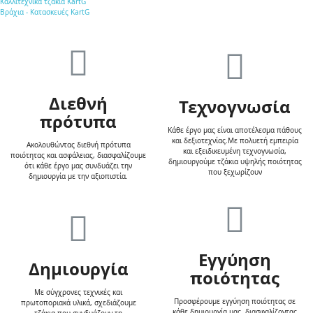
Καλλιτεχνικά τζάκια KartG
Βράχια - Κατασκευές KartG
Διεθνή
Τεχνογνωσία
πρότυπα
Κάθε έργο μας είναι αποτέλεσμα πάθους
και δεξιοτεχνίας.Με πολυετή εμπειρία
Ακολουθώντας διεθνή πρότυπα
και εξειδικευμένη τεχνογνωσία,
ποιότητας και ασφάλειας, διασφαλίζουμε
δημιουργούμε τζάκια υψηλής ποιότητας
ότι κάθε έργο μας συνδυάζει την
που ξεχωρίζουν
δημιουργία με την αξιοπιστία.
Εγγύηση
Δημιουργία
ποιότητας
Με σύγχρονες τεχνικές και
Προσφέρουμε εγγύηση ποιότητας σε
πρωτοποριακά υλικά, σχεδιάζουμε
κάθε δημιουργία μας, διασφαλίζοντας
τζάκια που συνδυάζουν τη