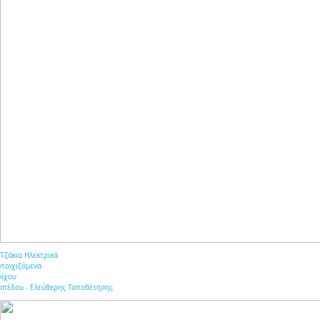
Τζάκια Ηλεκτρικά
ντοιχιζόμενα
οίχου
απέδου - Ελεύθερης Τοποθέτησης