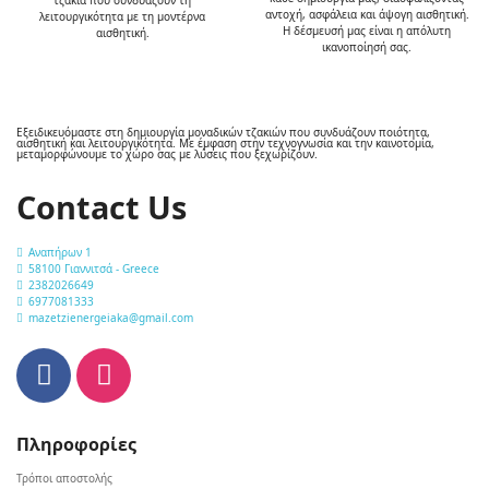
αντοχή, ασφάλεια και άψογη αισθητική.
λειτουργικότητα με τη μοντέρνα
Η δέσμευσή μας είναι η απόλυτη
αισθητική.
ικανοποίησή σας.
Εξειδικευόμαστε στη δημιουργία μοναδικών τζακιών που συνδυάζουν ποιότητα,
αισθητική και λειτουργικότητα. Με έμφαση στην τεχνογνωσία και την καινοτομία,
μεταμορφώνουμε το χώρο σας με λύσεις που ξεχωρίζουν.
Contact Us
Αναπήρων 1
58100 Γιαννιτσά - Greece
2382026649
6977081333
mazetzienergeiaka@gmail.com
Πληροφορίες
Τρόποι αποστολής