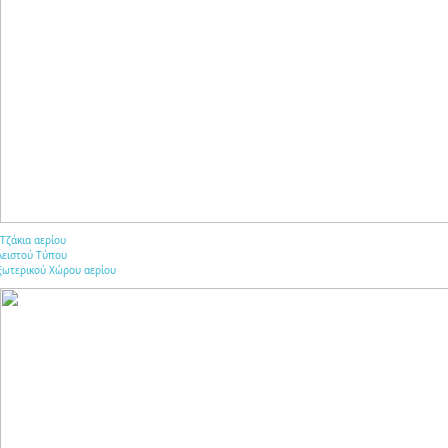
Τζάκια αερίου
λειστού Τύπου
ξωτερικού Χώρου αερίου